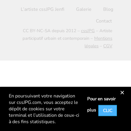
L’artiste cssJPG Jenfi
Galerie
Blog
Contact
CC BY-NC-SA depuis 2012 –
cssJPG
– Artiste
participatif urbain et contemporain –
Mentions
légales
–
CGV
En poursuivant votre navigation
Pour en savoir
sur
cssJPG.com
, vous acceptez le
dépôt de cookies sur votre
plus
CLIC
terminal et l’utilisation de ceux-ci
à des fins statistiques.