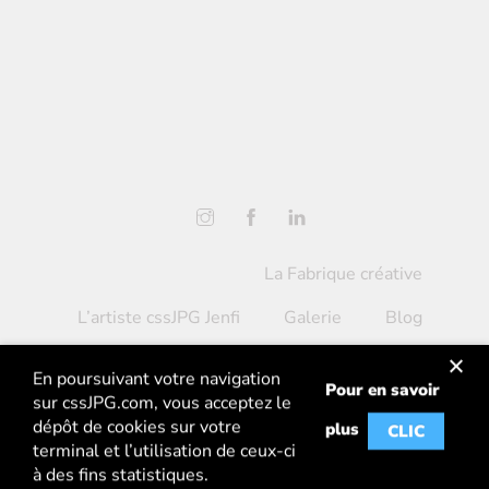
instagram
facebook
linkedin
La Fabrique créative
L’artiste cssJPG Jenfi
Galerie
Blog
Contact
En poursuivant votre navigation
Pour en savoir
CC BY-NC-SA depuis 2012 –
cssJPG
– Artiste
sur
cssJPG.com
, vous acceptez le
dépôt de cookies sur votre
participatif urbain et contemporain –
Mentions
plus
CLIC
terminal et l’utilisation de ceux-ci
légales
–
CGV
à des fins statistiques.